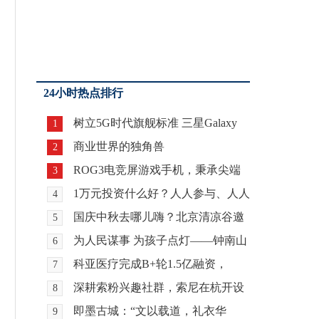
24小时热点排行
树立5G时代旗舰标准 三星Galaxy
1
S20系列正式登陆
商业世界的独角兽
2
ROG3电竞屏游戏手机，秉承尖端
3
设计，凸显华硕风采
1万元投资什么好？人人参与、人人
4
获益的大健康项
国庆中秋去哪儿嗨？北京清凉谷邀
5
你玩！
为人民谋事 为孩子点灯——钟南山
6
院士创新公益纪
科亚医疗完成B+轮1.5亿融资，
7
GGV纪源资本领投
深耕索粉兴趣社群，索尼在杭开设
8
大陆地区第七家直
即墨古城：“文以载道，礼衣华
9