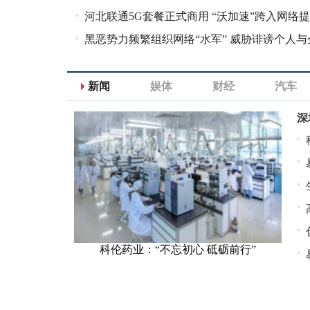
河北联通5G套餐正式商用 “沃加速”跨入网络提
速路”
黑恶势力频繁组织网络“水军” 威胁诽谤个人与
新闻
娱体
财经
汽车
深
科伦药业：“不忘初心 砥砺前行”