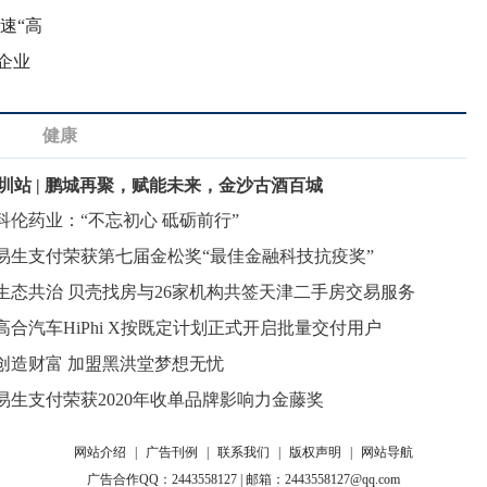
速“高
企业
健康
圳站 | 鹏城再聚，赋能未来，金沙古酒百城
科伦药业：“不忘初心 砥砺前行”
易生支付荣获第七届金松奖“最佳金融科技抗疫奖”
生态共治 贝壳找房与26家机构共签天津二手房交易服务
高合汽车HiPhi X按既定计划正式开启批量交付用户
创造财富 加盟黑洪堂梦想无忧
易生支付荣获2020年收单品牌影响力金藤奖
网站介绍
|
广告刊例
|
联系我们
|
版权声明
|
网站导航
广告合作QQ：2443558127 | 邮箱：2443558127@qq.com