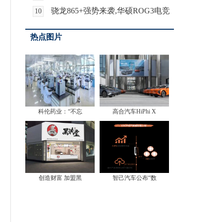
夏”主题活动元旦盛
骁龙865+强势来袭,华硕ROG3电竞
10
屏游戏手机完美体
热点图片
科伦药业：“不忘
高合汽车HiPhi X
创造财富 加盟黑
智己汽车公布“数